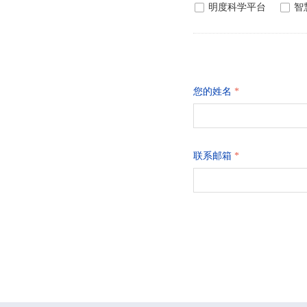
넁
明度科学平台
넁
智
您的姓名
*
联系邮箱
*