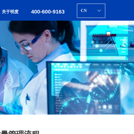
CN
400-600-9163
ꀅ
关于明度